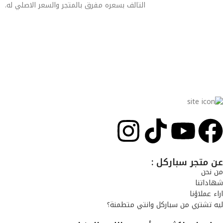
التالف بسعره مفرق بالمتجر والسعر الاصلي له.
متجر سباركل وكيل رسمي معتمد لأجهزة الليزر المنزلي بالعراق
عن متجر سباركل :
من نحن
شهاداتنا
اراء عملاؤنا
ليه تشتري من سباركل وانتي متطمنة؟